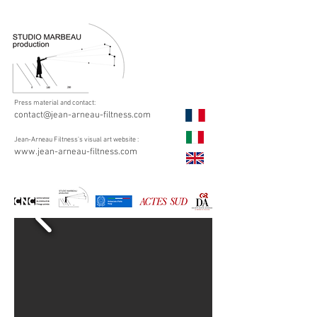
Press material and contact:
contact@jean-arneau-filtness.com
Jean-Arneau Filtness's visual art website :
www.jean-arneau-filtness.com