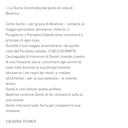
> La Divina Commedia dal punto di vista di
Beatrice.
Come Dante – per grazia di Beatrice – compirà un
viaggio pericoloso attraverso l’Inferno, il
Purgatorio, il Paradiso Celeste dove incontrerà il
principio di ogni cosa.
Durante il suo viaggio straordinario, nel quinto
cielo del Paradiso celeste, il CIELO DI MARTE,
Cacciaguida (il trisnonno di Dante) investe il poeta
di una missione sacra: raccontare agli uomini le
cose viste durante la sua peregrinazione
attraverso i tre regni dei morti, e rivelare
all’Umanità – per la sua salvezza – la volontà
divina.
Dante è così istituito poeta-profeta.
Beatrice convince Dante di far conoscere tutta la
sua visione.
Dante ritornerà sulla Terra per compiere la sua
missione.
SQUADRA TECNICA