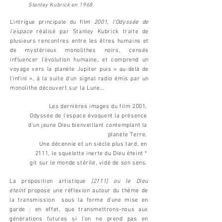
Stanley Kubrick en 1968.
L'intrigue principale du film
2001, l'Odyssée de
l'espace
réalisé par Stanley Kubrick traite de
plusieurs rencontres entre les êtres humains et
de mystérieux monolithes noirs, censés
influencer l'évolution humaine, et comprend un
voyage vers la planète Jupiter puis « au-delà de
l'infini », à la suite d'un signal radio émis par un
monolithe découvert sur la Lune…
Les dernières images du film 2001,
Odyssée de l'espace évoquent la présence
d’un jeune Dieu bienveillant contemplant la
planète Terre.
Une décennie et un siècle plus tard, en
2111, le squelette inerte du Dieu éteint *
git sur le monde stérile, vidé de son sens.
La proposition artistique
[2111] ou le Dieu
éteint
propose une réflexion autour du thème de
la transmission sous la forme d’une mise en
garde : en effet, que transmettrons-nous aux
générations futures si l’on ne prend pas en