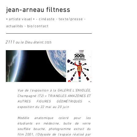
jean-arneau filtness
-
•
a
rtiste visuel
•
cinéaste
-
texte/presse
-
actualités
-
bio/contact
2111
ou le Dieu éteint
, 2025
Vue de l'exposition à la GALERIE L’ENVOLÉE,
Champagné (72) « TRIANGLES AMAZONES ET
AUTRES FIGURES GÉOMÉTRIQUES »,
exposition du 22 mai au 20 juin
Modèle anatomique coloré pour les
étudiants en médecine, bulle de verre
soufflée bouche, photogramme extrait du
film 2001, l'Odyssée de l'espace réalisé par