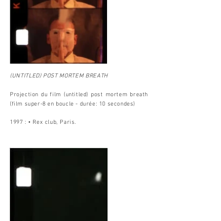
(UNTITLED) POST MORTEM BREATH
Projection du film (untitled) post mortem breath
(film super-8 en boucle - durée: 10 secondes)
1997 : • Rex club, Paris.