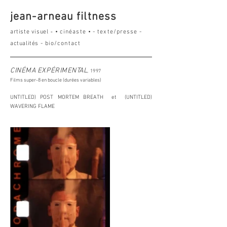
jean-arneau filtness
-
a
rtiste visuel
•
cinéaste
•
-
texte/presse
-
actualités
-
bio/contact
CINÉMA EXPÉRIMENTAL
, 1997
Films super-8 en boucle (durées variables)
UNTITLED) POST MORTEM BREATH et (UNTITLED)
WAVERING FLAME